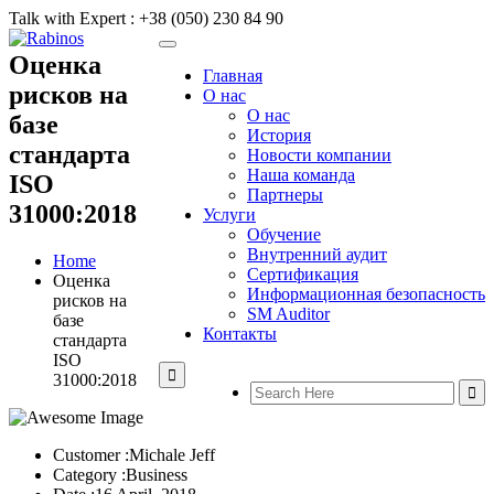
Talk with Expert :
+38 (050) 230 84 90
Оценка
Главная
рисков на
О нас
О нас
базе
История
стандарта
Новости компании
Наша команда
ISO
Партнеры
31000:2018
Услуги
Обучение
Внутренний аудит
Home
Сертификация
Оценка
Информационная безопасность
рисков на
SM Auditor
базе
Контакты
стандарта
ISO
31000:2018
Customer :
Michale Jeff
Category :
Business