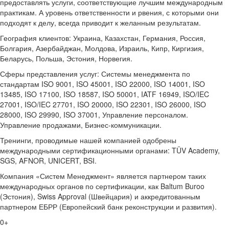
предоставлять услуги, соответствующие лучшим международным
практикам. А уровень ответственности и рвения, с которыми они
подходят к делу, всегда приводит к желанным результатам.
География клиентов: Украина, Казахстан, Германия, Россия,
Болгария, Азербайджан, Молдова, Израиль, Кипр, Киргизия,
Беларусь, Польша, Эстония, Норвегия.
Сферы представления услуг: Системы менеджмента по
стандартам ISO 9001, ISO 45001, ISO 22000, ISO 14001, ISO
13485, ISO 17100, ISO 18587, ISO 50001, IATF 16949, ISO/IEC
27001, ISO/IEC 27701, ISO 20000, ISO 22301, ISO 26000, ISO
28000, ISO 29990, ISO 37001, Управление персоналом.
Управление продажами, Бизнес-коммуникации.
Тренинги, проводимые нашей компанией одобрены
международными сертификационными органами: TÜV Academy,
SGS, AFNOR, UNICERT, BSI.
Компания «Систем Менеджмент» является партнером таких
международных органов по сертификации, как Baltum Buroo
(Эстония), Swiss Approval (Швейцария) и аккредитованным
партнером ЕБРР (Европейский банк реконструкции и развития).
0
+